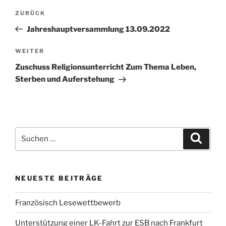
Beitragsnavigation
Vorheriger
ZURÜCK
Beitrag
Jahreshauptversammlung 13.09.2022
Nächster
WEITER
Beitrag
Zuschuss Religionsunterricht Zum Thema Leben,
Sterben und Auferstehung
Suchen
Suche
nach:
NEUESTE BEITRÄGE
Französisch Lesewettbewerb
Unterstützung einer LK-Fahrt zur ESB nach Frankfurt