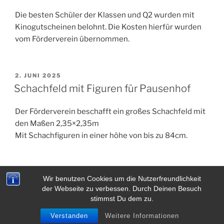
Die besten Schüler der Klassen und Q2 wurden mit
Kinogutscheinen belohnt. Die Kosten hierfür wurden
vom Förderverein übernommen.
VERÖFFENTLICHT
2. JUNI 2025
AM
Schachfeld mit Figuren für Pausenhof
Der Förderverein beschafft ein großes Schachfeld mit
den Maßen 2,35×2,35m
Mit Schachfiguren in einer höhe von bis zu 84cm.
VERÖFFENTLICHT
22. APRIL 2025
Wir benutzen Cookies um die Nutzerfreundlichkeit
AM
Lüttichfahrt Fachschaft französisch
der Webseite zu verbessen. Durch Deinen Besuch
stimmst Du dem zu.
Der Förderverein bezuschusst nach Antrag die
Verstanden
Weitere Informationen
Lüttichfahrt um die Kosten pro Schüler erschwinglich